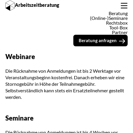
Arbeitszeitberatung
Beratung
sehilfe und Synopse zum Referentenentwurf zur Anpassung des Ar
(Online-)Seminare
Rechtsbox
Tool-Box
Partner
Teilnahmebedingungen
Beratung anfragen
Webinare
Die Rücknahme von Anmeldungen ist bis 2 Werktage vor
Veranstaltungsbeginn kostenfrei. Danach erheben wir eine
Stornogebühr in Höhe der Teilnahmegebühr.
Selbstverständlich kann stets ein Ersatzteilnehmer gestellt
werden.
Seminare
Die Rücknahme von Anmeldungen ist bis 4 Wochen vor