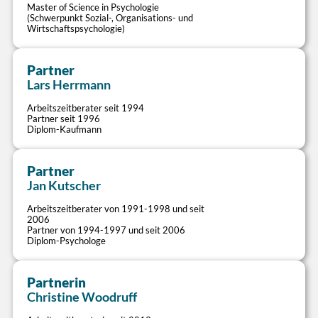
Master of Science in Psychologie
Besetzungsanforderungen und Zeitinteressen der
Lösung von Schicht- und Dienstplan-
(Schwerpunkt Sozial-, Organisations- und
Wirtschaftspsychologie)
Mitarbeiter passgenau realisieren
Herausforderungen
Verlässlichkeit und Flexibilisierung von
Dienstplangestaltung (Monatspläne,
Schichtsystemen
Grunddienstpläne, Modulsysteme)
Partner
Bereitstellung einfacher Tools zur
Systematisches Ausfallzeitenmanagement,
>
Lars Herrmann
Bedarfsermittlung
Zeitkonten, Flexibilitäts-Spielregeln
Coaching betrieblicher Arbeitszeitspezialisten
Arbeitszeitberater seit 1994
Partner seit 1996
Diplom-Kaufmann
Flexible Tagesarbeitszeit
Partner
Personalbedarf
>
Potenziale eigenverantwortlich gesteuerter
Jan Kutscher
Arbeitszeiten im Büro und in Tagdienstbereichen
Bedarfsgerechten Stellenbedarf transparent und
ausschöpfen
Arbeitszeitberater von 1991-1998 und seit
unabhängig ermitteln
2006
Flexibilisierung und Vereinfachung
Partner von 1994-1997 und seit 2006
Leistungsbezogene Personaldimensionierung
bestehender Arbeitszeitsysteme
Diplom-Psychologe
und Nebenzeitenbesetzung
Integration von Arbeitszeitsystemen in
Umsetzung regulatorischer Anforderungen
moderne Arbeitsformen
(Leistungsvorgaben, PpUGV, PPBV, PPP-RL)
Partnerin
Zukunftsfähige Vertrauensarbeitszeit-
Plausibilisierung der Stellenplanung anhand
>
Christine Woodruff
Regelungen
des Besetzungsbedarfs