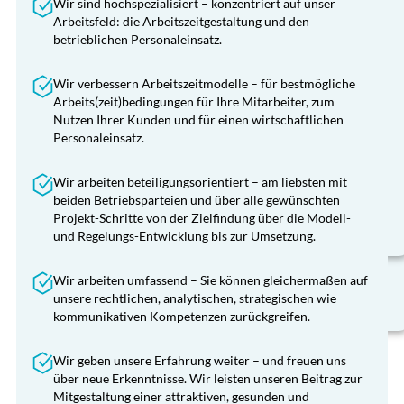
Wir sind hochspezialisiert – konzentriert auf unser
Arbeitsfeld: die Arbeitszeitgestaltung und den
Konfliktlösung
betrieblichen Personaleinsatz.
Festgefahrene und konfliktreiche Personaleinsatz-
Wir verbessern Arbeitszeitmodelle – für bestmögliche
Situationen durch externe Moderation auflösen
Arbeits(zeit)bedingungen für Ihre Mitarbeiter, zum
Konfliktlösung
Vermittlung zwischen den Parteien
Nutzen Ihrer Kunden und für einen wirtschaftlichen
Unabhängige Objektivierung und
Personaleinsatz.
Festgefahrene und konfliktreiche Personaleinsatz-
Versachlichung von Arbeitszeit-Themen
Situationen durch externe Moderation auflösen
Sachverständige bzw. Beisitzer in
Wir arbeiten beteiligungsorientiert – am liebsten mit
Einigungsstellen
Vermittlung zwischen den Parteien
beiden Betriebsparteien und über alle gewünschten
Objektivierung und Versachlichung von
Projekt-Schritte von der Zielfindung über die Modell-
Arbeitszeit-Themen
und Regelungs-Entwicklung bis zur Umsetzung.
Trainings für Führungskräfte zum Umgang mit
Konflikten
Wir arbeiten umfassend – Sie können gleichermaßen auf
unsere rechtlichen, analytischen, strategischen wie
kommunikativen Kompetenzen zurückgreifen.
Wir geben unsere Erfahrung weiter – und freuen uns
über neue Erkenntnisse. Wir leisten unseren Beitrag zur
Mitgestaltung einer attraktiven, gesunden und