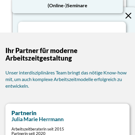
(Online-)Seminare
Arbeitszeit-Strategie
Mit gutem Arbeitszeitmanagement zum Erfolg
Ihres Unternehmens beitragen
Ihr Partner für moderne
Dienstzeitenoptimierung
Arbeitszeit-Analysen, Zielfindungs- und
Arbeitszeitgestaltung
Strategie-Workshops
Dienstzeiten bedarfsorientiert, wirtschaftlich,
Neuausrichtung und Vereinfachung
mitarbeitergerecht und rechtskonform
bestehender Regelungen
Unser interdisziplinäres Team bringt das nötige Know-how
ausgestalten
Coaching betrieblicher Arbeitszeitspezialisten
mit, um auch komplexe Arbeitszeitmodelle erfolgreich zu
Lösungen für sämtliche Dienstformen
entwickeln.
(Regeldienst, Bereitschaftsdienst, Rufdienst)
Umsetzung rechtlicher und regulatorischer
Anforderungen
Nebenzeitenanalyse zur Verdichtung von
Dienststrukturen
Partnerin
>
Schicht- und Dienstpläne
Julia Marie Herrmann
Mit maßgeschneiderten Modellen Mitarbeiter-,
Arbeitszeitberaterin seit 2015
Partnerin seit 2020
Kunden- und Betriebsbelange in Einklang bringen