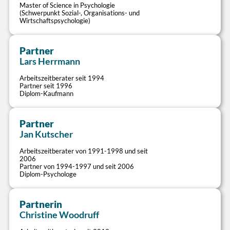
Master of Science in Psychologie
Lösung von Schicht- und Dienstplan-
(Schwerpunkt Sozial-, Organisations- und
Wirtschaftspsychologie)
Herausforderungen
Dienstplanung
Verlässlichkeit und Flexibilisierung von
Schichtsystemen
Besetzungsanforderungen und Zeitinteressen der
Partner
Bereitstellung einfacher Tools zur
>
Mitarbeiter passgenau realisieren
Lars Herrmann
Bedarfsermittlung
Dienstplangestaltung (Monatspläne,
Arbeitszeitberater seit 1994
Grunddienstpläne, Modulsysteme)
Partner seit 1996
Systematisches Ausfallzeitenmanagement,
Diplom-Kaufmann
Zeitkonten, Flexibilitäts-Spielregeln
Coaching betrieblicher Arbeitszeitspezialisten
Partner
>
Flexible Tagesarbeitszeit
Jan Kutscher
Potenziale eigenverantwortlich gesteuerter
Arbeitszeitberater von 1991-1998 und seit
Arbeitszeiten im Büro und in Tagdienstbereichen
2006
Partner von 1994-1997 und seit 2006
ausschöpfen
Diplom-Psychologe
Personalbedarf
Flexibilisierung und Vereinfachung
bestehender Arbeitszeitsysteme
Bedarfsgerechten Stellenbedarf transparent und
Partnerin
Integration von Arbeitszeitsystemen in
unabhängig ermitteln
>
moderne Arbeitsformen
Christine Woodruff
Leistungsbezogene Personaldimensionierung
Zukunftsfähige Vertrauensarbeitszeit-