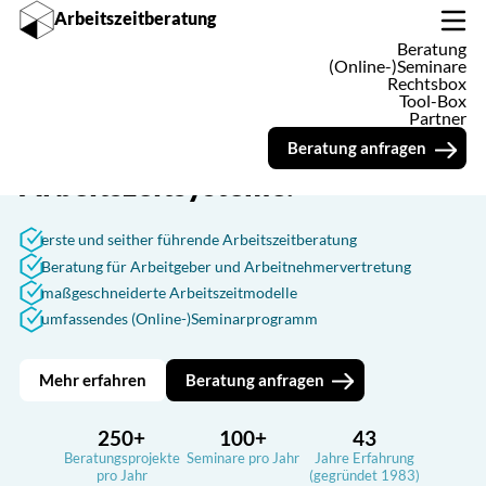
Arbeitszeitberatung
Beratung
 Synopse zum Referentenentwurf zur Anpassung des Arbeitszeitges
(Online-)Seminare
Rechtsbox
Tool-Box
Partner
Wir entwickeln und verbessern
Beratung anfragen
Arbeitszeitsysteme.
erste und seither führende Arbeitszeitberatung
Beratung für Arbeitgeber und Arbeitnehmervertretung
maßgeschneiderte Arbeitszeitmodelle
umfassendes (Online-)Seminarprogramm
Mehr erfahren
Beratung anfragen
250+
100+
43
Beratungsprojekte
Seminare pro Jahr
Jahre Erfahrung
pro Jahr
(gegründet 1983)