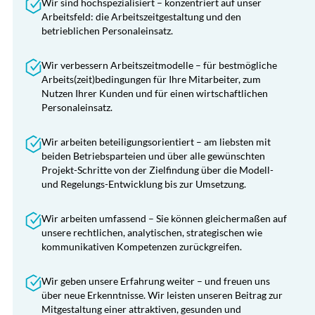
Wir sind hochspezialisiert – konzentriert auf unser
Personaleinsatz-Fragestellungen
Abwesenheitssteuerung und
Arbeitsfeld: die Arbeitszeitgestaltung und den
Ausfallzeitenmanagement
Begleitung von Verhandlungen zwischen
betrieblichen Personaleinsatz.
Arbeitgeber und Betriebs-/Personalräten
Begutachtung bestehender
Betriebs-/Dienstvereinbarungen
Wir verbessern Arbeitszeitmodelle – für bestmögliche
Arbeits(zeit)bedingungen für Ihre Mitarbeiter, zum
Nutzen Ihrer Kunden und für einen wirtschaftlichen
Personaleinsatz.
Konfliktlösung
Festgefahrene und konfliktreiche Personaleinsatz-
Wir arbeiten beteiligungsorientiert – am liebsten mit
Situationen durch externe Moderation auflösen
Konfliktlösung
beiden Betriebsparteien und über alle gewünschten
Projekt-Schritte von der Zielfindung über die Modell-
Vermittlung zwischen den Parteien
Festgefahrene und konfliktreiche Personaleinsatz-
und Regelungs-Entwicklung bis zur Umsetzung.
Objektivierung und Versachlichung von
Situationen durch externe Moderation auflösen
Arbeitszeit-Themen
Vermittlung zwischen den Parteien
Trainings für Führungskräfte zum Umgang mit
Wir arbeiten umfassend – Sie können gleichermaßen auf
Konflikten
Unabhängige Objektivierung und
unsere rechtlichen, analytischen, strategischen wie
Versachlichung von Arbeitszeit-Themen
kommunikativen Kompetenzen zurückgreifen.
Sachverständige bzw. Beisitzer in
Einigungsstellen
Wir geben unsere Erfahrung weiter – und freuen uns
über neue Erkenntnisse. Wir leisten unseren Beitrag zur
Mitgestaltung einer attraktiven, gesunden und