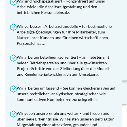
Wir sind hochspezialisiert – konzentriert auf unser
Arbeitsfeld: die Arbeitszeitgestaltung und den
Konfliktlösung
betrieblichen Personaleinsatz.
Festgefahrene und konfliktreiche Personaleinsatz-
Wir verbessern Arbeitszeitmodelle – für bestmögliche
Situationen durch externe Moderation auflösen
Arbeits(zeit)bedingungen für Ihre Mitarbeiter, zum
Konfliktlösung
Vermittlung zwischen den Parteien
Nutzen Ihrer Kunden und für einen wirtschaftlichen
Unabhängige Objektivierung und
Personaleinsatz.
Festgefahrene und konfliktreiche Personaleinsatz-
Versachlichung von Arbeitszeit-Themen
Situationen durch externe Moderation auflösen
Sachverständige bzw. Beisitzer in
Wir arbeiten beteiligungsorientiert – am liebsten mit
Einigungsstellen
Vermittlung zwischen den Parteien
beiden Betriebsparteien und über alle gewünschten
Objektivierung und Versachlichung von
Projekt-Schritte von der Zielfindung über die Modell-
Arbeitszeit-Themen
und Regelungs-Entwicklung bis zur Umsetzung.
Trainings für Führungskräfte zum Umgang mit
Konflikten
Wir arbeiten umfassend – Sie können gleichermaßen auf
unsere rechtlichen, analytischen, strategischen wie
kommunikativen Kompetenzen zurückgreifen.
Wir geben unsere Erfahrung weiter – und freuen uns
über neue Erkenntnisse. Wir leisten unseren Beitrag zur
Mitgestaltung einer attraktiven, gesunden und