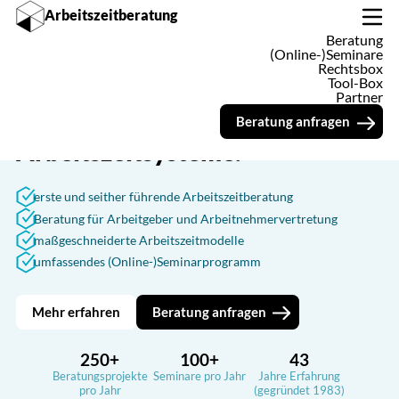
Arbeitszeitberatung
Beratung
Synopse zum Referentenentwurf zur Anpassung des Arbeitszeitgese
(Online-)Seminare
Rechtsbox
Tool-Box
Partner
Wir entwickeln und verbessern
Beratung anfragen
Arbeitszeitsysteme.
erste und seither führende Arbeitszeitberatung
Beratung für Arbeitgeber und Arbeitnehmervertretung
maßgeschneiderte Arbeitszeitmodelle
umfassendes (Online-)Seminarprogramm
Mehr erfahren
Beratung anfragen
250+
100+
43
Beratungsprojekte
Seminare pro Jahr
Jahre Erfahrung
pro Jahr
(gegründet 1983)