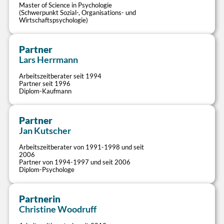
Master of Science in Psychologie
Besetzungsanforderungen und Zeitinteressen der
Lösung von Schicht- und Dienstplan-
(Schwerpunkt Sozial-, Organisations- und
Wirtschaftspsychologie)
Mitarbeiter passgenau realisieren
Herausforderungen
Verlässlichkeit und Flexibilisierung von
Dienstplangestaltung (Monatspläne,
Schichtsystemen
Grunddienstpläne, Modulsysteme)
Partner
Bereitstellung einfacher Tools zur
Systematisches Ausfallzeitenmanagement,
>
Lars Herrmann
Bedarfsermittlung
Zeitkonten, Flexibilitäts-Spielregeln
Coaching betrieblicher Arbeitszeitspezialisten
Arbeitszeitberater seit 1994
Partner seit 1996
Diplom-Kaufmann
Partner
Personalbedarf
>
Flexible Tagesarbeitszeit
Jan Kutscher
Bedarfsgerechten Stellenbedarf transparent und
Potenziale eigenverantwortlich gesteuerter
Arbeitszeitberater von 1991-1998 und seit
unabhängig ermitteln
Arbeitszeiten im Büro und in Tagdienstbereichen
2006
Partner von 1994-1997 und seit 2006
Leistungsbezogene Personaldimensionierung
ausschöpfen
Diplom-Psychologe
und Nebenzeitenbesetzung
Flexibilisierung und Vereinfachung
Umsetzung regulatorischer Anforderungen
bestehender Arbeitszeitsysteme
(Leistungsvorgaben, PpUGV, PPBV, PPP-RL)
Partnerin
Integration von Arbeitszeitsystemen in
Plausibilisierung der Stellenplanung anhand
>
moderne Arbeitsformen
Christine Woodruff
des Besetzungsbedarfs
Zukunftsfähige Vertrauensarbeitszeit-