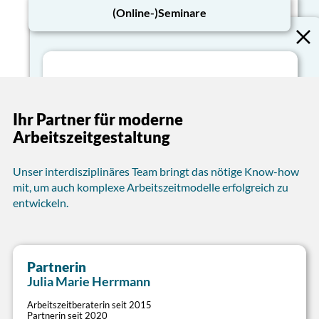
(Online-)Seminare
Arbeitszeit-Strategie
Mit gutem Arbeitszeitmanagement zum Erfolg
Dienstzeitenoptimierung
Ihres Unternehmens beitragen
Ihr Partner für moderne
Dienstzeiten bedarfsorientiert, wirtschaftlich,
Arbeitszeit-Analysen, Zielfindungs- und
Arbeitszeitgestaltung
mitarbeitergerecht und rechtskonform
Strategie-Workshops
ausgestalten
Neuausrichtung und Vereinfachung
bestehender Regelungen
Lösungen für sämtliche Dienstformen
Unser interdisziplinäres Team bringt das nötige Know-how
Coaching betrieblicher Arbeitszeitspezialisten
(Regeldienst, Bereitschaftsdienst, Rufdienst)
mit, um auch komplexe Arbeitszeitmodelle erfolgreich zu
Umsetzung rechtlicher und regulatorischer
entwickeln.
Anforderungen
Nebenzeitenanalyse zur Verdichtung von
Dienststrukturen
Partnerin
>
Schicht- und Dienstpläne
Julia Marie Herrmann
Mit maßgeschneiderten Modellen Mitarbeiter-,
Arbeitszeitberaterin seit 2015
Dienstplanung
Partnerin seit 2020
Kunden- und Betriebsbelange in Einklang bringen