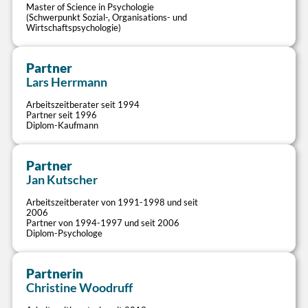
Master of Science in Psychologie
Besetzungsanforderungen und Zeitinteressen der
Lösung von Schicht- und Dienstplan-
(Schwerpunkt Sozial-, Organisations- und
Wirtschaftspsychologie)
Mitarbeiter passgenau realisieren
Herausforderungen
Verlässlichkeit und Flexibilisierung von
Dienstplangestaltung (Monatspläne,
Schichtsystemen
Grunddienstpläne, Modulsysteme)
Partner
Bereitstellung einfacher Tools zur
Systematisches Ausfallzeitenmanagement,
>
Lars Herrmann
Bedarfsermittlung
Zeitkonten, Flexibilitäts-Spielregeln
Coaching betrieblicher Arbeitszeitspezialisten
Arbeitszeitberater seit 1994
Partner seit 1996
Diplom-Kaufmann
Partner
Personalbedarf
>
Flexible Tagesarbeitszeit
Jan Kutscher
Bedarfsgerechten Stellenbedarf transparent und
Potenziale eigenverantwortlich gesteuerter
Arbeitszeitberater von 1991-1998 und seit
unabhängig ermitteln
Arbeitszeiten im Büro und in Tagdienstbereichen
2006
Partner von 1994-1997 und seit 2006
Leistungsbezogene Personaldimensionierung
ausschöpfen
Diplom-Psychologe
und Nebenzeitenbesetzung
Flexibilisierung und Vereinfachung
Umsetzung regulatorischer Anforderungen
bestehender Arbeitszeitsysteme
(Leistungsvorgaben, PpUGV, PPBV, PPP-RL)
Partnerin
Integration von Arbeitszeitsystemen in
Plausibilisierung der Stellenplanung anhand
>
moderne Arbeitsformen
Christine Woodruff
des Besetzungsbedarfs
Zukunftsfähige Vertrauensarbeitszeit-