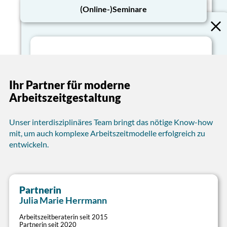
(Online-)Seminare
Arbeitszeit-Strategie
Mit gutem Arbeitszeitmanagement zum Erfolg
Dienstzeitenoptimierung
Ihres Unternehmens beitragen
Ihr Partner für moderne
Dienstzeiten bedarfsorientiert, wirtschaftlich,
Arbeitszeit-Analysen, Zielfindungs- und
Arbeitszeitgestaltung
mitarbeitergerecht und rechtskonform
Strategie-Workshops
ausgestalten
Neuausrichtung und Vereinfachung
bestehender Regelungen
Lösungen für sämtliche Dienstformen
Unser interdisziplinäres Team bringt das nötige Know-how
Coaching betrieblicher Arbeitszeitspezialisten
(Regeldienst, Bereitschaftsdienst, Rufdienst)
mit, um auch komplexe Arbeitszeitmodelle erfolgreich zu
Umsetzung rechtlicher und regulatorischer
entwickeln.
Anforderungen
Nebenzeitenanalyse zur Verdichtung von
Dienststrukturen
Partnerin
>
Schicht- und Dienstpläne
Julia Marie Herrmann
Mit maßgeschneiderten Modellen Mitarbeiter-,
Arbeitszeitberaterin seit 2015
Dienstplanung
Partnerin seit 2020
Kunden- und Betriebsbelange in Einklang bringen