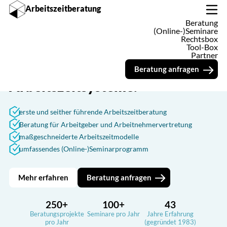
Arbeitszeitberatung
Beratung
Synopse zum Referentenentwurf zur Anpassung des Arbeitszeitgese
(Online-)Seminare
Rechtsbox
Tool-Box
Partner
Wir entwickeln und verbessern
Beratung anfragen
Arbeitszeitsysteme.
erste und seither führende Arbeitszeitberatung
Beratung für Arbeitgeber und Arbeitnehmervertretung
maßgeschneiderte Arbeitszeitmodelle
umfassendes (Online-)Seminarprogramm
Mehr erfahren
Beratung anfragen
250+
100+
43
Beratungsprojekte
Seminare pro Jahr
Jahre Erfahrung
pro Jahr
(gegründet 1983)