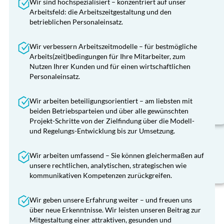
Konfliktlösung
Wir sind hochspezialisiert – konzentriert auf unser
Abwesenheitssteuerung und
Arbeitsfeld: die Arbeitszeitgestaltung und den
Ausfallzeitenmanagement
Festgefahrene und konfliktreiche Personaleinsatz-
betrieblichen Personaleinsatz.
Situationen durch externe Moderation auflösen
Vermittlung zwischen den Parteien
Wir verbessern Arbeitszeitmodelle – für bestmögliche
Unabhängige Objektivierung und
Arbeits(zeit)bedingungen für Ihre Mitarbeiter, zum
Konfliktlösung
Versachlichung von Arbeitszeit-Themen
Nutzen Ihrer Kunden und für einen wirtschaftlichen
Sachverständige bzw. Beisitzer in
Personaleinsatz.
Festgefahrene und konfliktreiche Personaleinsatz-
Einigungsstellen
Situationen durch externe Moderation auflösen
Wir arbeiten beteiligungsorientiert – am liebsten mit
Vermittlung zwischen den Parteien
beiden Betriebsparteien und über alle gewünschten
Objektivierung und Versachlichung von
Projekt-Schritte von der Zielfindung über die Modell-
Arbeitszeit-Themen
und Regelungs-Entwicklung bis zur Umsetzung.
Trainings für Führungskräfte zum Umgang mit
Konflikten
Wir arbeiten umfassend – Sie können gleichermaßen auf
unsere rechtlichen, analytischen, strategischen wie
kommunikativen Kompetenzen zurückgreifen.
Wir geben unsere Erfahrung weiter – und freuen uns
über neue Erkenntnisse. Wir leisten unseren Beitrag zur
Mitgestaltung einer attraktiven, gesunden und