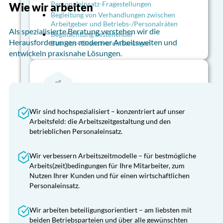
Personaleinsatz-Fragestellungen
Abwesenheitssteuerung und
Wie wir arbeiten
Ausfallzeitenmanagement
Begleitung von Verhandlungen zwischen
Arbeitgeber und Betriebs-/Personalräten
Als spezialisierte Beratung verstehen wir die
Begutachtung bestehender
Herausforderungen moderner Arbeitswelten und
Betriebs-/Dienstvereinbarungen
entwickeln praxisnahe Lösungen.
Konfliktlösung
Festgefahrene und konfliktreiche Personaleinsatz-
Situationen durch externe Moderation auflösen
Konfliktlösung
Wir sind hochspezialisiert – konzentriert auf unser
Vermittlung zwischen den Parteien
Arbeitsfeld: die Arbeitszeitgestaltung und den
Festgefahrene und konfliktreiche Personaleinsatz-
betrieblichen Personaleinsatz.
Objektivierung und Versachlichung von
Situationen durch externe Moderation auflösen
Arbeitszeit-Themen
Vermittlung zwischen den Parteien
Trainings für Führungskräfte zum Umgang mit
Wir verbessern Arbeitszeitmodelle – für bestmögliche
Konflikten
Unabhängige Objektivierung und
Arbeits(zeit)bedingungen für Ihre Mitarbeiter, zum
Versachlichung von Arbeitszeit-Themen
Nutzen Ihrer Kunden und für einen wirtschaftlichen
Sachverständige bzw. Beisitzer in
Personaleinsatz.
Einigungsstellen
Wir arbeiten beteiligungsorientiert – am liebsten mit
beiden Betriebsparteien und über alle gewünschten