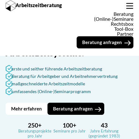
Arbeitszeitberatung
Beratung
nopse zum Referentenentwurf zur Anpassung des Arbeitszeitgesetz
(Online-)Seminare
Rechtsbox
Tool-Box
Partner
Wir entwickeln und verbessern
Beratung anfragen
Arbeitszeitsysteme.
erste und seither führende Arbeitszeitberatung
Beratung für Arbeitgeber und Arbeitnehmervertretung
maßgeschneiderte Arbeitszeitmodelle
umfassendes (Online-)Seminarprogramm
Mehr erfahren
Beratung anfragen
250+
100+
43
Beratungsprojekte
Seminare pro Jahr
Jahre Erfahrung
pro Jahr
(gegründet 1983)