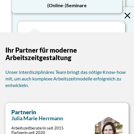
(Online-)Seminare
Arbeitszeit-Strategie
Mit gutem Arbeitszeitmanagement zum Erfolg
Ihres Unternehmens beitragen
Ihr Partner für moderne
Dienstzeitenoptimierung
Arbeitszeit-Analysen, Zielfindungs- und
Arbeitszeitgestaltung
Strategie-Workshops
Dienstzeiten bedarfsorientiert, wirtschaftlich,
Neuausrichtung und Vereinfachung
mitarbeitergerecht und rechtskonform
bestehender Regelungen
Unser interdisziplinäres Team bringt das nötige Know-how
ausgestalten
Coaching betrieblicher Arbeitszeitspezialisten
mit, um auch komplexe Arbeitszeitmodelle erfolgreich zu
Lösungen für sämtliche Dienstformen
entwickeln.
(Regeldienst, Bereitschaftsdienst, Rufdienst)
Umsetzung rechtlicher und regulatorischer
Anforderungen
Nebenzeitenanalyse zur Verdichtung von
Dienststrukturen
Partnerin
Schicht- und Dienstpläne
Julia Marie Herrmann
Mit maßgeschneiderten Modellen Mitarbeiter-,
Arbeitszeitberaterin seit 2015
Partnerin seit 2020
Kunden- und Betriebsbelange in Einklang bringen