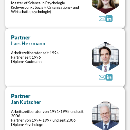
Master of Science in Psychologie
Lösung von Schicht- und Dienstplan-
(Schwerpunkt Sozial-, Organisations- und
Wirtschaftspsychologie)
Herausforderungen
>
Dienstplanung
Verlässlichkeit und Flexibilisierung von
Schichtsystemen
Besetzungsanforderungen und Zeitinteressen der
Bereitstellung einfacher Tools zur
Mitarbeiter passgenau realisieren
Bedarfsermittlung
Partner
Dienstplangestaltung (Monatspläne,
Lars Herrmann
Grunddienstpläne, Modulsysteme)
Systematisches Ausfallzeitenmanagement,
Arbeitszeitberater seit 1994
Zeitkonten, Flexibilitäts-Spielregeln
Partner seit 1996
Diplom-Kaufmann
Coaching betrieblicher Arbeitszeitspezialisten
Flexible Tagesarbeitszeit
>
Potenziale eigenverantwortlich gesteuerter
Arbeitszeiten im Büro und in Tagdienstbereichen
Partner
ausschöpfen
Personalbedarf
Jan Kutscher
Flexibilisierung und Vereinfachung
bestehender Arbeitszeitsysteme
Arbeitszeitberater von 1991-1998 und seit
Bedarfsgerechten Stellenbedarf transparent und
Integration von Arbeitszeitsystemen in
2006
unabhängig ermitteln
moderne Arbeitsformen
Partner von 1994-1997 und seit 2006
Diplom-Psychologe
Leistungsbezogene Personaldimensionierung
Zukunftsfähige Vertrauensarbeitszeit-